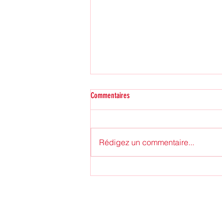
Vous m'avez manqué
Commentaires
Je ne vous ai pas donné
beaucoup de nouvelles ces
derniers mois mais cela ne
Rédigez un commentaire...
signifie pas que je n'ai pas
pensé à vous, bien au...