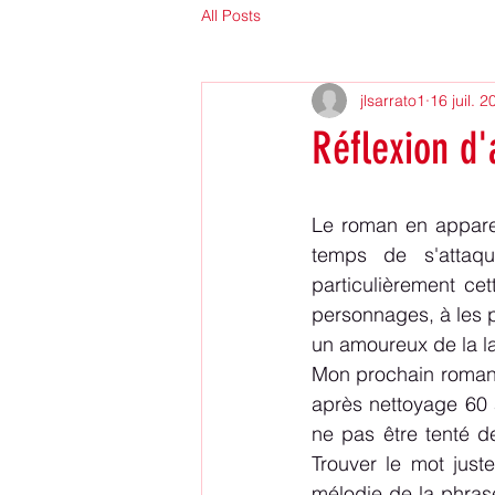
All Posts
jlsarrato1
16 juil. 
Réflexion d'
Le roman en apparen
temps de s'attaqu
particulièrement ce
personnages, à les pl
un amoureux de la la
Mon prochain roman a
après nettoyage 60 à
ne pas être tenté de
Trouver le mot juste
mélodie de la phrase