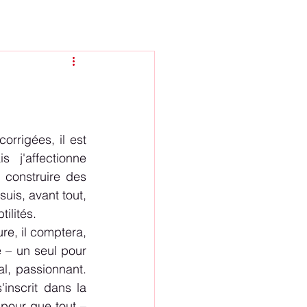
rrigées, il est 
j'affectionne 
 construire des 
uis, avant tout, 
ilités.
e, il comptera, 
 – un seul pour 
l, passionnant. 
inscrit dans la 
pour que tout – 