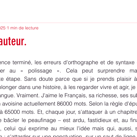
2025
1 min de lecture
auteur.
ce terminé, les erreurs d'orthographe et de syntaxe co
er au « polissage ». Cela peut surprendre mais 
tte étape. Sans doute parce que si je prends plaisir à
onger dans une histoire, à les regarder vivre et agir, je s
ngue. Vraiment. J'aime le Français, sa richesse, ses subt
voisine actuellement 86000 mots. Selon la règle d'épur
 65000 mots. Et, chaque jour, s'attaquer à un chapitre
 bâcler le peaufinage – est ardu, fastidieux et, au fina
, celui qui exprime au mieux l'idée mais qui, aussi, s'
 ; s'attarder sur une ponctuation, sur un saut de ligne 