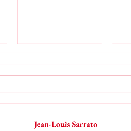
Une journée à Aix en Provence
Rencon
J'arrive tôt. Évidemment. La
Chant
FNAC des Allées provençales où
se p
je dois dédicacer n'est pas
du lie
encore ouverte. Pour patienter, je
été l
vais boire un...
réside
Jean-Louis Sarrato