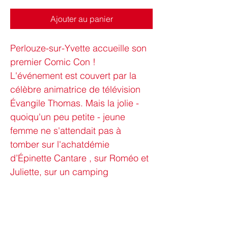
Ajouter au panier
Perlouze-sur-Yvette accueille son 
premier Comic Con ! 
L'événement est couvert par la 
célèbre animatrice de télévision 
Évangile Thomas. Mais la jolie - 
quoiqu'un peu petite - jeune 
femme ne s'attendait pas à 
tomber sur l'achatdémie 
d’Épinette Cantare , sur Roméo et 
Juliette, sur un camping 
naturiste... Elle ne s'attendait pas 
non plus à être mêlée à une 
histoire de meurtres en série ! Elle 
ne s'attendait pas davantage à 